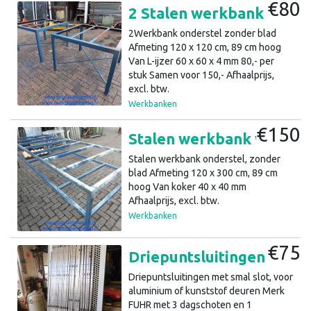
€80
2 Stalen werkbank onderstel 120x120x89cm H (a2)42
2Werkbank onderstel zonder blad
Afmeting 120 x 120 cm, 89 cm hoog
Van L-ijzer 60 x 60 x 4 mm 80,- per
stuk Samen voor 150,- Afhaalprijs,
excl. btw.
Werkbanken
€150
Stalen werkbank werktafel onderstel 120x300x89 cm H (a3)12
Stalen werkbank onderstel, zonder
blad Afmeting 120 x 300 cm, 89 cm
hoog Van koker 40 x 40 mm
Afhaalprijs, excl. btw.
Werkbanken
€75
Driepuntsluitingen voor kunststof of aluminium deuren (a7)21
Driepuntsluitingen met smal slot, voor
aluminium of kunststof deuren Merk
FUHR met 3 dagschoten en 1