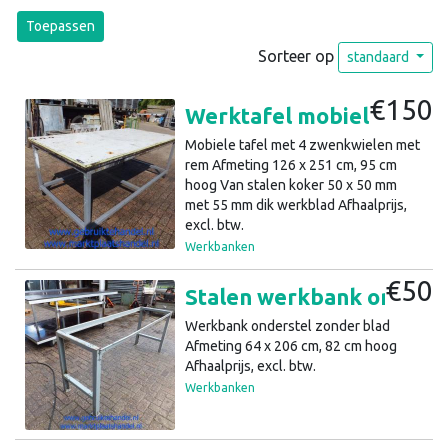
Toepassen
Sorteer op
standaard
€150
Werktafel mobiel 4 zwenkwielen 126x251x95H (a1)41
Mobiele tafel met 4 zwenkwielen met
rem Afmeting 126 x 251 cm, 95 cm
hoog Van stalen koker 50 x 50 mm
met 55 mm dik werkblad Afhaalprijs,
excl. btw.
Werkbanken
€50
Stalen werkbank onderstel 64x206x82cm H (a1)42
Werkbank onderstel zonder blad
Afmeting 64 x 206 cm, 82 cm hoog
Afhaalprijs, excl. btw.
Werkbanken