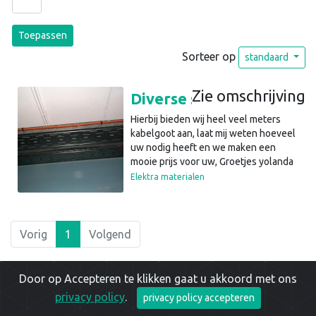
Toepassen
Sorteer op
standaard
Zie omschrijving
Diverse soorten 2de hands kabelgoot
Hierbij bieden wij heel veel meters
kabelgoot aan, laat mij weten hoeveel
uw nodig heeft en we maken een
mooie prijs voor uw, Groetjes yolanda
Elektra materialen
Vorig
1
Volgend
Door op Accepteren te klikken gaat u akkoord met ons
privacy policy
.
privacy policy accepteren
Copyright © 2026 |
Privacy Policy