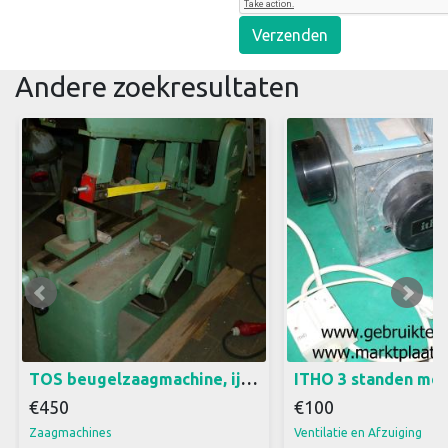
Verzenden
Andere zoekresultaten
ijzer zaagmachine merk TOS
Centraal mechanische 
380 volt Zaagcapaciteit 200 x
Merk Itho Met 3 sta
200 mm Nieuw zaagblad 400
en een 4 standen sch
mm h.o.h. gaatjes Schuin
met stekker 220 volt
verstelbaar tot 45 graden Met
25 x 27 x 23 cm
lengte instelling Me schakelaar
voor aansluiten snijolie pomp,
excl. pomp 2 snelheden door
omleggen V-snaar Bouwjaar
1966 De prijs is excl.
TOS beugelzaagmachine, ijzer zaagmachine 380 volt (3a)8
€450
€100
Zaagmachines
Ventilatie en Afzuiging