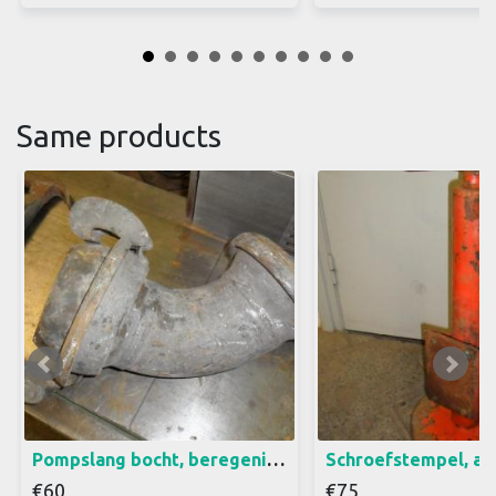
Same products
een Bocht, 90 graden met
Stempel in hoogte ver
snelkoppeling Buis 110mm
van 61 cm tot 90 cm
doorsnede, bol 140mm
doorsnede
Pompslang bocht, beregening bocht met koppeling (a15)45
€60
€75