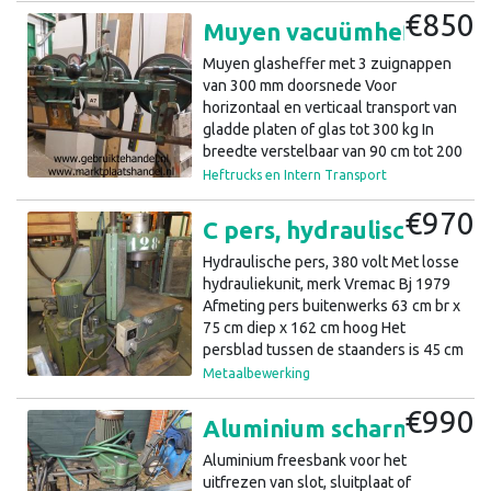
€850
Muyen vacuümheffer 300 kg 3 zuignappen (a43)27
Muyen glasheffer met 3 zuignappen
van 300 mm doorsnede Voor
horizontaal en verticaal transport van
gladde platen of glas tot 300 kg In
breedte verstelbaar van 90 cm tot 200
cm breed Elke zuignap is afneembaar
Heftrucks en Intern Transport
en los te koppelen van de
€970
vacuümpomp De prijs is exclusief de
C pers, hydraulische pers, garagepers, lager pers (12.2)12
vacuümpomp Ik heb een Airpress
vacuüm compressor type H215/25 tot
Hydraulische pers, 380 volt Met losse
-1 bar staan. Deze kan ik er voor 200,-
hydrauliekunit, merk Vremac Bj 1979
bij leveren Al onze prijzen zijn excl.
Afmeting pers buitenwerks 63 cm br x
75 cm diep x 162 cm hoog Het
persblad tussen de staanders is 45 cm
x 45 cm De pershoogte is max. 67 cm,
Metaalbewerking
deze is instelbaar De cilinderstang is
€990
110 mm doorsnede en de slag is 200
Aluminium scharnieren freesmachine, slotenfrees 380 V (a33)8
mm Max. 110 bar druk Al onze prijzen
zijn excl. btw.
Aluminium freesbank voor het
uitfrezen van slot, sluitplaat of