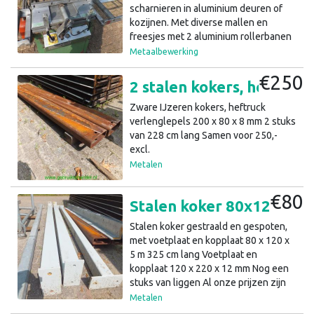
scharnieren in aluminium deuren of
kozijnen. Met diverse mallen en
freesjes met 2 aluminium rollerbanen
met kleminrichting op lucht, met 4
Metaalbewerking
luchtcilinders Met freesolie smering,
€250
aan de hendel bedienbaar Met een
2 stalen kokers, heftruck verlenglepels, 200x80x8mm, 228cm L (a40)42
hendel vier zijdig beweegbare
freeskop De tweede hendel is voor de
Zware IJzeren kokers, heftruck
diepte beweging Met de nodige
verlenglepels 200 x 80 x 8 mm 2 stuks
aanslag instellingen Type PDP F102
van 228 cm lang Samen voor 250,-
Met ondergebouwde materialen kast
excl.
al onze prijzen zijn Excl.
Metalen
€80
Stalen koker 80x120x5mm gestraald en gelakt, 325cm L (a40)40
Stalen koker gestraald en gespoten,
met voetplaat en kopplaat 80 x 120 x
5 m 325 cm lang Voetplaat en
kopplaat 120 x 220 x 12 mm Nog een
stuks van liggen Al onze prijzen zijn
afhaalprijzen, excl. btw.
Metalen