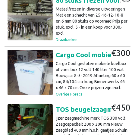
80 stuks frezen voor een metaal freesbank, per stuk (a30)11
Metaalfrezen in diverse uitvoeringen
Met een schacht van 25-16-12-10-8
en 6 mm 80 stuks op voorraad Prijs per
stuk, excl. 5,- in een koop voor 300,-
excl.
Draaibanken
€300
Cargo Cool mobiele koelkast of vrieskast 12V (a8)18
Cargo Cool gesloten mobiele koelbox
of vries box 12 volt 140 liter 100 wat
Bouwjaar 8-5- 2019 Afmeting 60 x 60
cm, 84/104 cm hoog Binnenwerks 46
x 46 x 70 cm Onze prijzen zijn excl.
btw.
Overige Horeca
€450
TOS beugelzaagmachine, ijzer zaagmachine 380 volt (3a)8
ijzer zaagmachine merk TOS 380 volt
Zaagcapaciteit 200 x 200 mm Nieuw
zaagblad 400 mm h.o.h. gaatjes Schuin