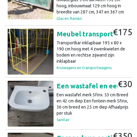
gebruiken is. Bovendien is deze
hoog, inbouwmaat 129 cm hoog In
vriendelijk voor milieu en omgeving
breedte van 287 cm, 347 en 367 cm
door een laag brandstofverbruik en
Per stuk voor 250,-, excl.
Glas en Ramen
weinig geluidsoverlast. De prijzen zijn
afhaalprijzen, excl.
€175
Meubel transportkar transportwagen rolkar rolwagen (a7)36
Transportkar inklapbaar 195 x 80 x
190 cm hoog met 4 zwenkwielen de
bodem en rechtse zijwand zijn
inklapbaar
Kruiwagens en transportwagens
€30
Een wastafel en een fontein (a43)1
Een wastafel merk Sfinx. 53 cm Breed
en 42 cm diep Een fontein merk Sfinx,
36 cm breed en 25 cm diep Afhaalprijs
per stuk
Sanitair
€350