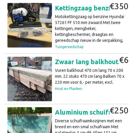
€350
Kettingzaag benzine motorkettingzaag 55cm zwaard (a33)32
Motokettingzaag op benzine Hyundai
57261 FF 510 mm zwaard Met twee
kettingen, mengbeker,
kettingbeschermer, draagtas en
gereedschap nieuw in de verpakking,
met gebruiksaanwijzing Deze Hyundai
Tuingereedschap
kettingzaag is de beste keuze voor
€6
zowel een professionele gebruiker
Zwaar lang balkhout 70x200 en 70x200, 470 lang (a43)5
als doe-het-zelf ’er. De krachtige 42cc
benzinemotor, gecombineerd met een
Vuren balkhout 470 cm lang 70 x 200
sterke ketting en precisie geslepen
mm. 22 stuks 470 cm lang Balken 70 x
snijbladen, zorgen ervoor dat talloze
220 mm voor 6,- per meter, excl.
zaagwerkzaamheden eenvoudig en
Hout en Planken
efficiënt verlopen. De zaag wordt
aangestuurd door een krachtige
benzine motor 42cc (2-takt). Deze
€250
Aluminium schuifraamkozijnen met iso.glas, div. maten (a37)8
luchtgekoelde 0.9 pk motor is
uitgerust met de nieuwste Euro 2
Diverse schuifraamkozijnen met een
technologie. Dit zorgt ervoor dat de
breed en een smal schuifraam Met
motor eenvoudig start en lang te
isolatieglas 5 cm dik Allen 132 cm