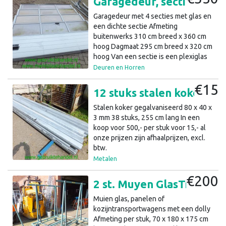
Garagedeur, sectionaaldeur, bedrijfsdeur 310x 360cm (a41)5
Garagedeur met 4 secties met glas en
een dichte sectie Afmeting
buitenwerks 310 cm breed x 360 cm
hoog Dagmaat 295 cm breed x 320 cm
hoog Van een sectie is een plexiglas
ruit stuk De deur is hand bediend De
Deuren en Horren
liggende rails liggen onder 45 graden,
€15
dus voor een dakhelling van 45
12 stuks stalen koker 40x80x3mm 255cm gegalvaniseerd (a40)38
graden Kleur buiten lichtgrijs De prijs
is excl.
Stalen koker gegalvaniseerd 80 x 40 x
3 mm 38 stuks, 255 cm lang In een
koop voor 500,- per stuk voor 15,- al
onze prijzen zijn afhaalprijzen, excl.
btw.
Metalen
€200
2 st. Muyen GlasTransport wagens + 1 Dolly (12.2)15
Muien glas, panelen of
kozijntransportwagens met een dolly
Afmeting per stuk, 70 x 180 x 175 cm