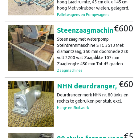
hoog Laad ruimte, 45 cm dik x 145 cm
hoog Met volrubber wielen, gelagerd.
de wagens per stuk voor 200,- excl.
Palletwagens en Pompwagens
De dolly voor 250,- excl. In een koop
€600
voor 600,- excl.
Steenzaagmachine, Clipper, diamantzaag, 220V (12.2)10
Steenzaag met waterpomp
Steintrennmaschine STC 351J Met
diamantzaag, 350 mm doorsnede 220
volt 2200 wat Zaagdikte 107 mm
Zaaglengte 450 mm Tot 45 graden
schuin verstelbaar Met waterpomp in
Zaagmachines
bak met stop Al onze prijzen zijn exc.
€60
Btw.
NHN deurdranger, deursluiter,deurveer (a31)12
Deurdranger merk NHN nr. 80 links en
rechts te gebruiken per stuk, excl.
Hang- en Sluitwerk
€5