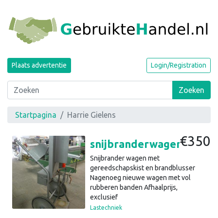
Plaats advertentie
Login/Registration
Zoeken
Startpagina
Harrie Gielens
€350
snijbranderwagen, gasflessenwagen, met brandblusser (a27)15
Snijbrander wagen met
gereedschapskist en brandblusser
Nagenoeg nieuwe wagen met vol
rubberen banden Afhaalprijs,
exclusief
Lastechniek