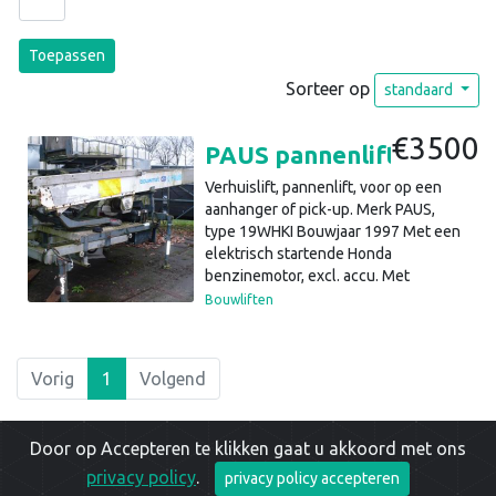
Toepassen
Sorteer op
standaard
€3500
PAUS pannenlift, aanhangerlift verhuislift (a34)37
Verhuislift, pannenlift, voor op een
aanhanger of pick-up. Merk PAUS,
type 19WHKI Bouwjaar 1997 Met een
elektrisch startende Honda
benzinemotor, excl. accu. Met
hydraulische pomp en hydraulische
Bouwliften
lieren en stempels Alles werkt op
hydrauliek, stempels
hoogteverstelling, 4 x
Vorig
1
Volgend
uitschuifladders en knikpunt. 4 stuks
uitschuifbare hydraulische stempels.
Uitschuifbaar ondereind ladderlift
Door op Accepteren te klikken gaat u akkoord met ons
Uitschuifbaar stempel achtereind
Draaikrans met vastzetinrichting De
privacy policy
.
privacy policy accepteren
Copyright © 2026 |
Privacy Policy