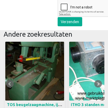
Verzenden
Andere zoekresultaten
ijzer zaagmachine merk TOS
Centraal mechanische 
380 volt Zaagcapaciteit 200 x
Merk Itho Met 3 sta
200 mm Nieuw zaagblad 400
en een 4 standen sch
mm h.o.h. gaatjes Schuin
met stekker 220 volt
verstelbaar tot 45 graden Met
25 x 27 x 23 cm
lengte instelling Me schakelaar
voor aansluiten snijolie pomp,
excl. pomp 2 snelheden door
omleggen V-snaar Bouwjaar
1966 De prijs is excl.
TOS beugelzaagmachine, ijzer zaagmachine 380 volt (3a)8