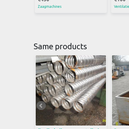
Zaagmachines
Ventilati
Same products
mantelbuis doorsnede 40 mm
Geïsol
binnenwerks 300 cm lang 33
190 cm 
stuks liggen 5 euro per stuk zie
Ethyle
ook mijn andere advertenties
waterkr
bellen is sneller 0612316794