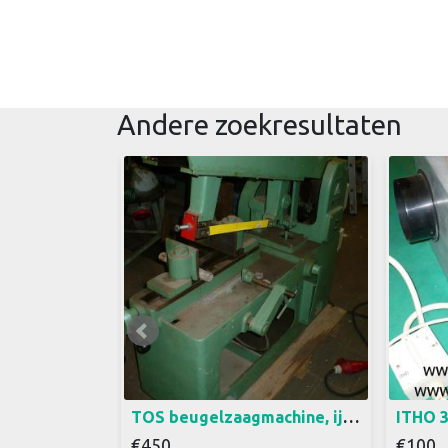
Andere zoekresultaten
ijzer zaagmachine merk TOS
Centraa
380 volt Zaagcapaciteit 200 x
Merk I
200 mm Nieuw zaagblad 400
en een 
mm h.o.h. gaatjes Schuin
met ste
verstelbaar tot 45 graden Met
25 x 27
lengte instelling Me schakelaar
voor aansluiten snijolie pomp,
excl. pomp 2 snelheden door
omleggen V-snaar Bouwjaar
1966 De prijs is excl.
TOS beugelzaagmachine, ijzer zaagmachine 380 volt (3a)8
€450
€100