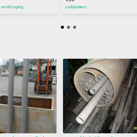
e en Afzuiging
Luidsprekers
eerde bouwwaterkranen,
mantelbuis doorsnede 25 mm
lang water aansluiting
200 cm lang 30 stuks liggen 5
en 32 mm Met 2
euro per stuk zie ook mijn
anen prijzen zin excl.
andere advertenties bellen is
sneller 0612316794