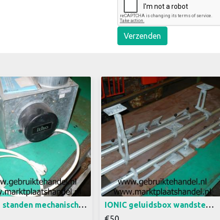
Verzenden
l mechanische ventilatie
3 stuks aluminium wandsteunen
tho Met 3 standen motor
voor muziekboxen, geluidboxen.
4 standen schakelaar
In alle richtingen kantel en
kker 220 volt Afmeting
draaibaar. 157 cm lang 50,- per4
 x 23 cm
stuk, ex. 120,- voor 3 stuks, ex.
ITHO 3 standen mechanische afzuiging (2a)18
IONIC geluidsbox wandsteunen alle richtingen verstelbaar (2a)13
€50