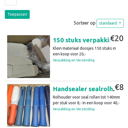
Toepassen
Sorteer op
standaard
€20
150 stuks verpakking doosjes 40 x 30 x 50 mm (a20)44
Klein materiaal doosjes 150 stuks in
een koop voor 20,-
Verpakking en Verzending
€8
Handsealer sealrolhouder inpaksealer (a28)44
Rolhouder voor seal rollen tot 140mm
per stuk voor 8,- In een koop voor 40,-
Verpakking en Verzending